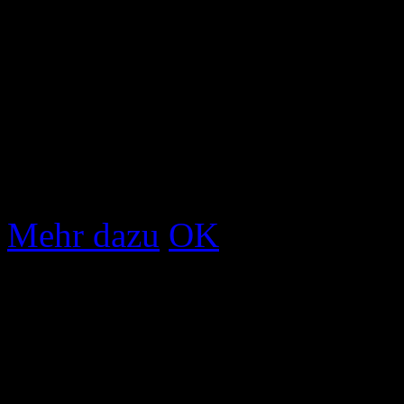
Um unsere Webseite für Sie
fortlaufend verbessern zu 
Durch die weitere Nutzung 
Verwendung von Cookies zu
Cookies erhalten Sie in uns
Mehr dazu
OK