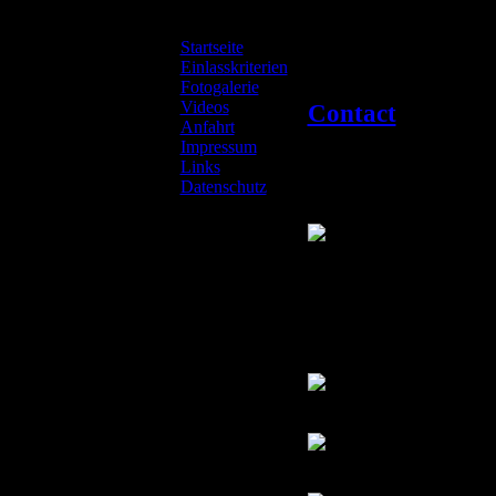
Startseite
Beat Club Lan
Einlasskriterien
Fotogalerie
Videos
Contact
Anfahrt
Impressum
Position:
Links
Werner Liebi
Datenschutz
Werner Liebi
August-Grote
38685 Lange
Deutschland
info@wenne.
05326-2381