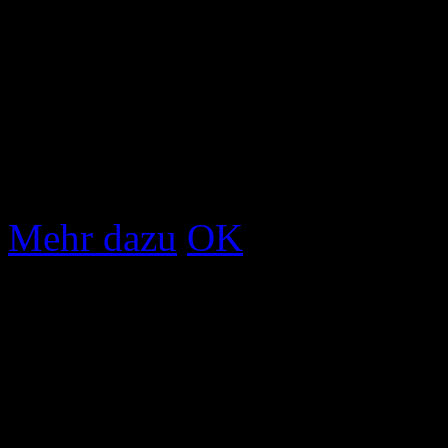
Um unsere Webseite für Sie
fortlaufend verbessern zu 
Durch die weitere Nutzung 
Verwendung von Cookies zu
Cookies erhalten Sie in uns
Mehr dazu
OK