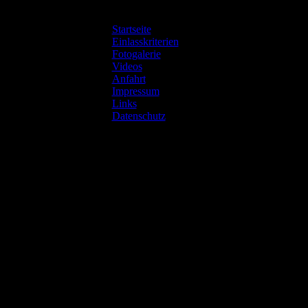
Startseite
Beat Club beb
Einlasskriterien
Fotogalerie
Videos
Anfahrt
Impressum
Links
Datenschutz
17